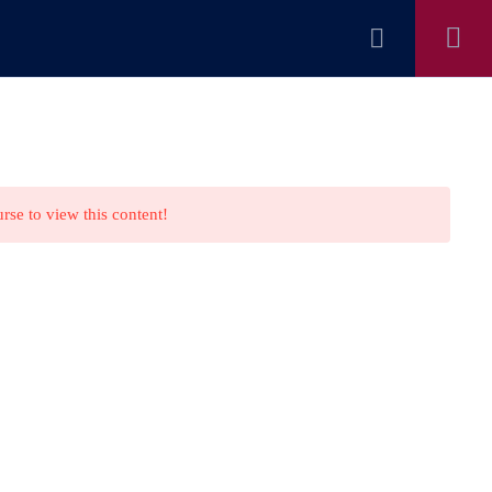
Cadastro
Login
FICAÇÃO ESG
EVENTOS
CONTATO
urse to view this content!
Links Úteis
Minha Conta
Politica de privacidade
Contato