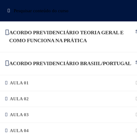
(+55) 11 95629-1111
secretaria.iepg@gma
CURSOS 
ACORDO PREVIDENCIÁRIO TEORIA GERAL E
COMO FUNCIONA NA PRÁTICA
ACORDO PREVIDENCIÁRIO BRASIIL/PORTUGAL
AULA 01
AULA 02
(11) 95629-1111
AULA 03
AULA 04