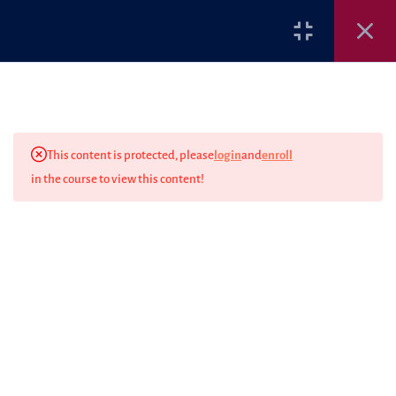
Cadastro
Login
5
ACORDO PREVIDENCIÁRIO
TEORIA GERAL E COMO
FUNCIONA NA PRÁTICA
This content is protected, please
login
and
enroll
in the course to view this content!
5
ACORDO PREVIDENCIÁRIO
BRASIIL/PORTUGAL
4
ACORDO PREVIDENCIÁRIO
BRASIL/MERCOSUL
(11) 95629-1111
5
ACORDO PREVIDENCIÁRIO