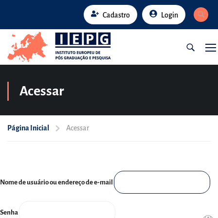
Cadastro
Login
Acessar
Página Inicial
Acessar
Nome de usuário ou endereço de e-mail
Senha